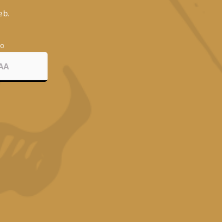
eb.
ño