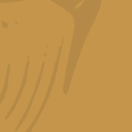
Ingredie
50ml.
Ron
Ron Bermúde
1 guión (
1 cubo(s)
1 Cereza
1 rebanada