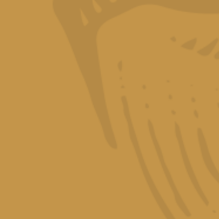
car en un
oque de amargo
e disuelva.
 Agregar ron y
 una rodaja de