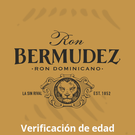
ntes
Preparación
Coloque un terrón de azú
 Bermúdez Don Armando o
vaso corto . Añada un t
z Añejo Selecto
de angostura hasta que s
es) Amargo de Angostura
Llenar el vaso con hielo.
 Azúcar
decorar con una cereza y
naranja.
(s) de una naranja
Verificación de edad