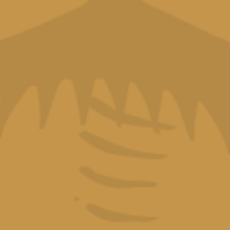
NUESTROS RONES
Ron Bermúdez Don Armando
Ron Bermúdez Añejo Selecto
Ron Bermúdez Dorado Superior
Ron Viejo Bermúdez
Ron Bermúdez Blanco Superior
Ron Bermúdez 151
Ron Bermúdez Limón
Palo Viejo Superior